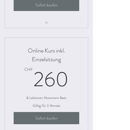
Sofort kaufen
Movement Basiskurs, analog der
physischen Gruppenlektionen
Online Kurs inkl.
Unbegrenzter Zugang zu den Lektionen-
Videos
Einzelsitzung
260C
260
CHF
8 Lektionen Movement Basic
Gültig für 3 Monate
Sofort kaufen